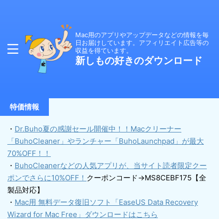
Mac用のアプリやアップデータなどの情報を毎
日お届けしています。アフィリエイト広告等の
収益を得ています。
新しもの好きのダウンロード
特価情報
・
Dr.Buho夏の感謝セール開催中！！Macクリーナー
「BuhoCleaner」やランチャー「BuhoLaunchpad」が最大
70%OFF！！
・
BuhoCleanerなどの人気アプリが、当サイト読者限定クー
ポンでさらに10%OFF！
クーポンコード→MS8CEBF175【全
製品対応】
・
Mac用 無料データ復旧ソフト「EaseUS Data Recovery
Wizard for Mac Free」ダウンロードはこちら