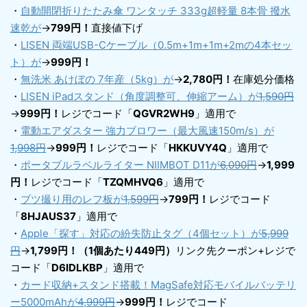
・
自動開閉折りたたみ傘 ワンタッチ 333g超軽量 8本骨 撥水
速乾が
→
799円！
直接値下げ
・
LISEN 両端USB-Cケーブル（0.5m+1m+1m+2mの4本セッ
ト）が
→
999円！
・
無洗米 あけぼの 7年産（5kg）が
→
2,780円！
在庫処分価格
・
LISEN iPadスタンド（角度調整可、伸縮アーム）が
1,590円
→
999円！
レジでコード「
QGVR2WH9
」適用で
・
電動エアダスター 強力ブロワー（最大風速150m/s）が
1,998円
→
999円！
レジでコード「
HKKUVY4Q
」適用で
・
ポータブルラベルライター NIIMBOT D11が
6,090円
→
1,999
円！
レジでコード「
TZQMHVQ6
」適用で
・
ブツ撮り用のレフ板が
1,599円
→
799円！
レジでコード
「
8HJAUS37
」適用で
・
Apple「探す」対応の紛失防止タグ（4個セット）が
5,999
円
→
1,799円！（1個あたり449円）
リンク先クーポン+レジで
コード「
D6IDLKBP
」適用で
・
カード収納+スタンド搭載！MagSafe対応モバイルバッテリ
ー5000mAhが
4,999円
→
999円！
レジでコード