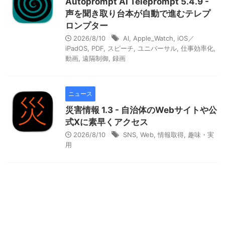
Autoprompt AI Teleprompt 5.4.9 -
声を聞き取り台本が自動で進むテレプ
ロンプター
2026/8/10
AI
,
Apple_Watch
,
iOS／
iPadOS
,
PDF
,
スピーチ
,
ユニバーサル
,
仕事効率化
,
動画
,
遠隔制御
,
録画
ニュース
災害情報 1.3 - 自治体のWebサイトや公
式Xに素早くアクセス
2026/8/10
SNS
,
Web
,
情報取得
,
趣味・実
用