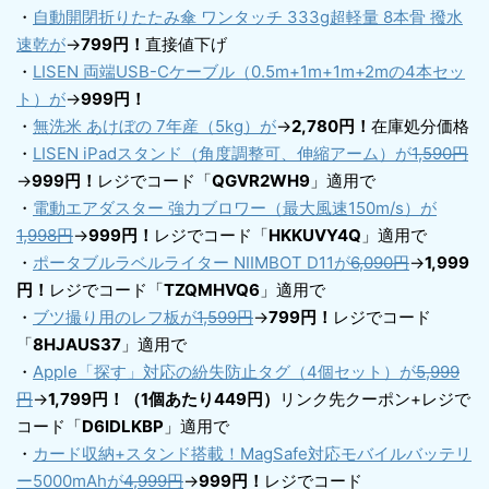
・
自動開閉折りたたみ傘 ワンタッチ 333g超軽量 8本骨 撥水
速乾が
→
799円！
直接値下げ
・
LISEN 両端USB-Cケーブル（0.5m+1m+1m+2mの4本セッ
ト）が
→
999円！
・
無洗米 あけぼの 7年産（5kg）が
→
2,780円！
在庫処分価格
・
LISEN iPadスタンド（角度調整可、伸縮アーム）が
1,590円
→
999円！
レジでコード「
QGVR2WH9
」適用で
・
電動エアダスター 強力ブロワー（最大風速150m/s）が
1,998円
→
999円！
レジでコード「
HKKUVY4Q
」適用で
・
ポータブルラベルライター NIIMBOT D11が
6,090円
→
1,999
円！
レジでコード「
TZQMHVQ6
」適用で
・
ブツ撮り用のレフ板が
1,599円
→
799円！
レジでコード
「
8HJAUS37
」適用で
・
Apple「探す」対応の紛失防止タグ（4個セット）が
5,999
円
→
1,799円！（1個あたり449円）
リンク先クーポン+レジで
コード「
D6IDLKBP
」適用で
・
カード収納+スタンド搭載！MagSafe対応モバイルバッテリ
ー5000mAhが
4,999円
→
999円！
レジでコード