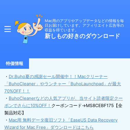
Mac用のアプリやアップデータなどの情報を毎
日お届けしています。アフィリエイト広告等の
収益を得ています。
新しもの好きのダウンロード
特価情報
・
Dr.Buho夏の感謝セール開催中！！Macクリーナー
「BuhoCleaner」やランチャー「BuhoLaunchpad」が最大
70%OFF！！
・
BuhoCleanerなどの人気アプリが、当サイト読者限定クー
ポンでさらに10%OFF！
クーポンコード→MS8CEBF175【全
製品対応】
・
Mac用 無料データ復旧ソフト「EaseUS Data Recovery
Wizard for Mac Free」ダウンロードはこちら