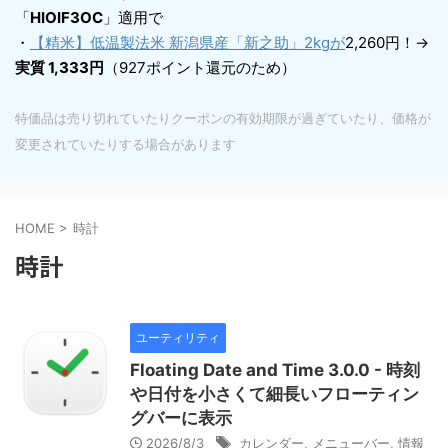
「
HIOIF3OC
」適用で
・
【精米】低温製法米 新潟県産「新之助」2kgが
2,260円！→
実質 1,333円
（927ポイント還元のため）
特価品は売り切れていたりクーポンの有効期限が過ぎていたり、価格が
変更されていたりする場合があります
HOME
>
時計
時計
ユーティリティ
Floating Date and Time 3.0.0 - 時刻
や日付を小さくて細長いフローティン
グバーに表示
2026/8/3
カレンダー
,
メニューバー
,
情報