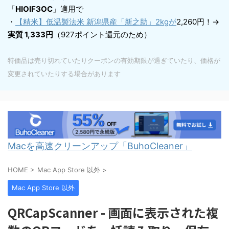
「
HIOIF3OC
」適用で
・
【精米】低温製法米 新潟県産「新之助」2kgが
2,260円！→
実質 1,333円
（927ポイント還元のため）
特価品は売り切れていたりクーポンの有効期限が過ぎていたり、価格が
変更されていたりする場合があります
Macを高速クリーンアップ「BuhoCleaner」
HOME
>
Mac App Store 以外
>
Mac App Store 以外
QRCapScanner - 画面に表示された複