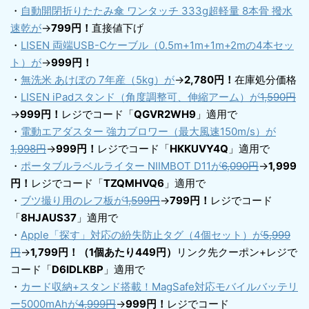
・
自動開閉折りたたみ傘 ワンタッチ 333g超軽量 8本骨 撥水
速乾が
→
799円！
直接値下げ
・
LISEN 両端USB-Cケーブル（0.5m+1m+1m+2mの4本セッ
ト）が
→
999円！
・
無洗米 あけぼの 7年産（5kg）が
→
2,780円！
在庫処分価格
・
LISEN iPadスタンド（角度調整可、伸縮アーム）が
1,590円
→
999円！
レジでコード「
QGVR2WH9
」適用で
・
電動エアダスター 強力ブロワー（最大風速150m/s）が
1,998円
→
999円！
レジでコード「
HKKUVY4Q
」適用で
・
ポータブルラベルライター NIIMBOT D11が
6,090円
→
1,999
円！
レジでコード「
TZQMHVQ6
」適用で
・
ブツ撮り用のレフ板が
1,599円
→
799円！
レジでコード
「
8HJAUS37
」適用で
・
Apple「探す」対応の紛失防止タグ（4個セット）が
5,999
円
→
1,799円！（1個あたり449円）
リンク先クーポン+レジで
コード「
D6IDLKBP
」適用で
・
カード収納+スタンド搭載！MagSafe対応モバイルバッテリ
ー5000mAhが
4,999円
→
999円！
レジでコード