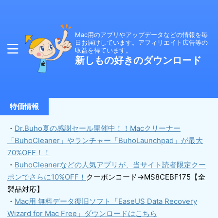
Mac用のアプリやアップデータなどの情報を毎
日お届けしています。アフィリエイト広告等の
収益を得ています。
新しもの好きのダウンロード
特価情報
・
Dr.Buho夏の感謝セール開催中！！Macクリーナー
「BuhoCleaner」やランチャー「BuhoLaunchpad」が最大
70%OFF！！
・
BuhoCleanerなどの人気アプリが、当サイト読者限定クー
ポンでさらに10%OFF！
クーポンコード→MS8CEBF175【全
製品対応】
・
Mac用 無料データ復旧ソフト「EaseUS Data Recovery
Wizard for Mac Free」ダウンロードはこちら