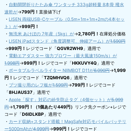
・
自動開閉折りたたみ傘 ワンタッチ 333g超軽量 8本骨 撥水
速乾が
→
799円！
直接値下げ
・
LISEN 両端USB-Cケーブル（0.5m+1m+1m+2mの4本セッ
ト）が
→
999円！
・
無洗米 あけぼの 7年産（5kg）が
→
2,780円！
在庫処分価格
・
LISEN iPadスタンド（角度調整可、伸縮アーム）が
1,590円
→
999円！
レジでコード「
QGVR2WH9
」適用で
・
電動エアダスター 強力ブロワー（最大風速150m/s）が
1,998円
→
999円！
レジでコード「
HKKUVY4Q
」適用で
・
ポータブルラベルライター NIIMBOT D11が
6,090円
→
1,999
円！
レジでコード「
TZQMHVQ6
」適用で
・
ブツ撮り用のレフ板が
1,599円
→
799円！
レジでコード
「
8HJAUS37
」適用で
・
Apple「探す」対応の紛失防止タグ（4個セット）が
5,999
円
→
1,799円！（1個あたり449円）
リンク先クーポン+レジで
コード「
D6IDLKBP
」適用で
・
カード収納+スタンド搭載！MagSafe対応モバイルバッテリ
ー5000mAhが
4,999円
→
999円！
レジでコード