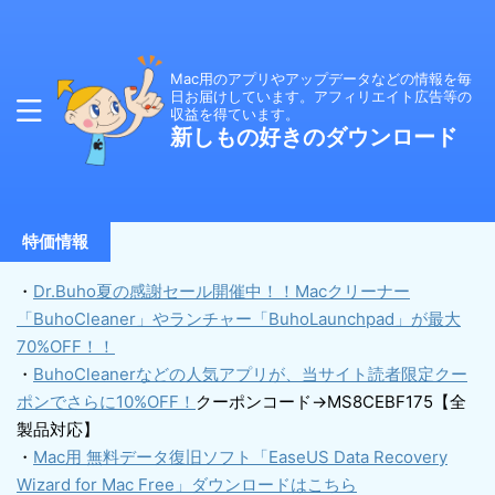
Mac用のアプリやアップデータなどの情報を毎
日お届けしています。アフィリエイト広告等の
収益を得ています。
新しもの好きのダウンロード
特価情報
・
Dr.Buho夏の感謝セール開催中！！Macクリーナー
「BuhoCleaner」やランチャー「BuhoLaunchpad」が最大
70%OFF！！
・
BuhoCleanerなどの人気アプリが、当サイト読者限定クー
ポンでさらに10%OFF！
クーポンコード→MS8CEBF175【全
製品対応】
・
Mac用 無料データ復旧ソフト「EaseUS Data Recovery
Wizard for Mac Free」ダウンロードはこちら