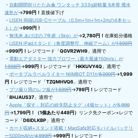
・
自動開閉折りたたみ傘 ワンタッチ 333g超軽量 8本骨 撥水
速乾が
→
799円！
直接値下げ
・
LISEN 両端USB-Cケーブル（0.5m+1m+1m+2mの4本セッ
ト）が
→
999円！
・
無洗米 あけぼの 7年産（5kg）が
→
2,780円！
在庫処分価格
・
LISEN iPadスタンド（角度調整可、伸縮アーム）が
1,590円
→
999円！
レジでコード「
QGVR2WH9
」適用で
・
電動エアダスター 強力ブロワー（最大風速150m/s）が
1,998円
→
999円！
レジでコード「
HKKUVY4Q
」適用で
・
ポータブルラベルライター NIIMBOT D11が
6,090円
→
1,999
円！
レジでコード「
TZQMHVQ6
」適用で
・
ブツ撮り用のレフ板が
1,599円
→
799円！
レジでコード
「
8HJAUS37
」適用で
・
Apple「探す」対応の紛失防止タグ（4個セット）が
5,999
円
→
1,799円！（1個あたり449円）
リンク先クーポン+レジで
コード「
D6IDLKBP
」適用で
・
カード収納+スタンド搭載！MagSafe対応モバイルバッテリ
ー5000mAhが
4,999円
→
999円！
レジでコード