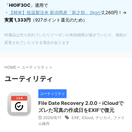
「
HIOIF3OC
」適用で
・
【精米】低温製法米 新潟県産「新之助」2kgが
2,260円！→
実質 1,333円
（927ポイント還元のため）
特価品は売り切れていたりクーポンの有効期限が過ぎていたり、価格が
変更されていたりする場合があります
HOME
>
ユーティリティ
>
ユーティリティ
ユーティリティ
File Date Recovery 2.0.0 - iCloudで
ズレた写真の作成日をEXIFで復元
2026/8/11
EXIF
,
iCloud
,
デジカメ
,
ファイ
ル操作