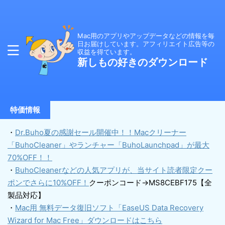
Mac用のアプリやアップデータなどの情報を毎
日お届けしています。アフィリエイト広告等の
収益を得ています。
新しもの好きのダウンロード
特価情報
・
Dr.Buho夏の感謝セール開催中！！Macクリーナー
「BuhoCleaner」やランチャー「BuhoLaunchpad」が最大
70%OFF！！
・
BuhoCleanerなどの人気アプリが、当サイト読者限定クー
ポンでさらに10%OFF！
クーポンコード→MS8CEBF175【全
製品対応】
・
Mac用 無料データ復旧ソフト「EaseUS Data Recovery
Wizard for Mac Free」ダウンロードはこちら