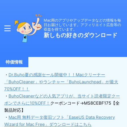
Mac用のアプリやアップデータなどの情報を毎
日お届けしています。アフィリエイト広告等の
収益を得ています。
新しもの好きのダウンロード
特価情報
・
Dr.Buho夏の感謝セール開催中！！Macクリーナー
「BuhoCleaner」やランチャー「BuhoLaunchpad」が最大
70%OFF！！
・
BuhoCleanerなどの人気アプリが、当サイト読者限定クー
ポンでさらに10%OFF！
クーポンコード→MS8CEBF175【全
製品対応】
・
Mac用 無料データ復旧ソフト「EaseUS Data Recovery
Wizard for Mac Free」ダウンロードはこちら