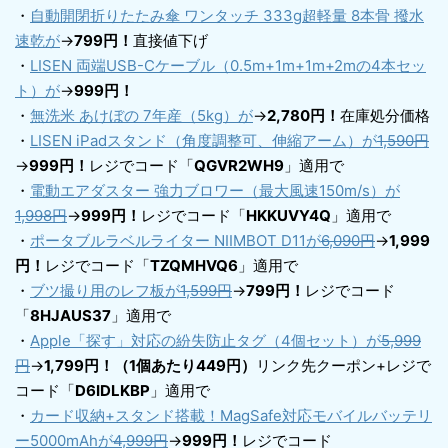
・
自動開閉折りたたみ傘 ワンタッチ 333g超軽量 8本骨 撥水
速乾が
→
799円！
直接値下げ
・
LISEN 両端USB-Cケーブル（0.5m+1m+1m+2mの4本セッ
ト）が
→
999円！
・
無洗米 あけぼの 7年産（5kg）が
→
2,780円！
在庫処分価格
・
LISEN iPadスタンド（角度調整可、伸縮アーム）が
1,590円
→
999円！
レジでコード「
QGVR2WH9
」適用で
・
電動エアダスター 強力ブロワー（最大風速150m/s）が
1,998円
→
999円！
レジでコード「
HKKUVY4Q
」適用で
・
ポータブルラベルライター NIIMBOT D11が
6,090円
→
1,999
円！
レジでコード「
TZQMHVQ6
」適用で
・
ブツ撮り用のレフ板が
1,599円
→
799円！
レジでコード
「
8HJAUS37
」適用で
・
Apple「探す」対応の紛失防止タグ（4個セット）が
5,999
円
→
1,799円！（1個あたり449円）
リンク先クーポン+レジで
コード「
D6IDLKBP
」適用で
・
カード収納+スタンド搭載！MagSafe対応モバイルバッテリ
ー5000mAhが
4,999円
→
999円！
レジでコード