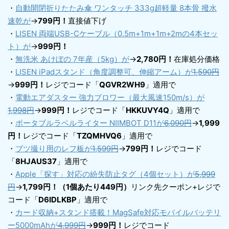
・
自動開閉折りたたみ傘 ワンタッチ 333g超軽量 8本骨 撥水
速乾が
→
799円！
直接値下げ
・
LISEN 両端USB-Cケーブル（0.5m+1m+1m+2mの4本セッ
ト）が
→
999円！
・
無洗米 あけぼの 7年産（5kg）が
→
2,780円！
在庫処分価格
・
LISEN iPadスタンド（角度調整可、伸縮アーム）が
1,590円
→
999円！
レジでコード「
QGVR2WH9
」適用で
・
電動エアダスター 強力ブロワー（最大風速150m/s）が
1,998円
→
999円！
レジでコード「
HKKUVY4Q
」適用で
・
ポータブルラベルライター NIIMBOT D11が
6,090円
→
1,999
円！
レジでコード「
TZQMHVQ6
」適用で
・
ブツ撮り用のレフ板が
1,599円
→
799円！
レジでコード
「
8HJAUS37
」適用で
・
Apple「探す」対応の紛失防止タグ（4個セット）が
5,999
円
→
1,799円！（1個あたり449円）
リンク先クーポン+レジで
コード「
D6IDLKBP
」適用で
・
カード収納+スタンド搭載！MagSafe対応モバイルバッテリ
ー5000mAhが
4,999円
→
999円！
レジでコード