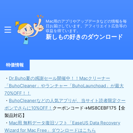
Mac用のアプリやアップデータなどの情報を毎
日お届けしています。アフィリエイト広告等の
収益を得ています。
新しもの好きのダウンロード
特価情報
・
Dr.Buho夏の感謝セール開催中！！Macクリーナー
「BuhoCleaner」やランチャー「BuhoLaunchpad」が最大
70%OFF！！
・
BuhoCleanerなどの人気アプリが、当サイト読者限定クー
ポンでさらに10%OFF！
クーポンコード→MS8CEBF175【全
製品対応】
・
Mac用 無料データ復旧ソフト「EaseUS Data Recovery
Wizard for Mac Free」ダウンロードはこちら