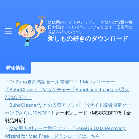
Mac用のアプリやアップデータなどの情報を毎
日お届けしています。アフィリエイト広告等の
収益を得ています。
新しもの好きのダウンロード
特価情報
・
Dr.Buho夏の感謝セール開催中！！Macクリーナー
「BuhoCleaner」やランチャー「BuhoLaunchpad」が最大
70%OFF！！
・
BuhoCleanerなどの人気アプリが、当サイト読者限定クー
ポンでさらに10%OFF！
クーポンコード→MS8CEBF175【全
製品対応】
・
Mac用 無料データ復旧ソフト「EaseUS Data Recovery
Wizard for Mac Free」ダウンロードはこちら