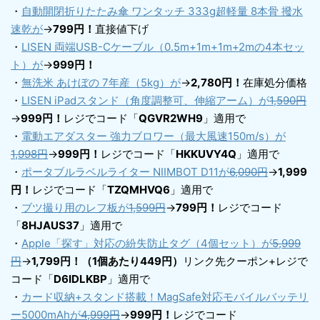
・
自動開閉折りたたみ傘 ワンタッチ 333g超軽量 8本骨 撥水
速乾が
→
799円！
直接値下げ
・
LISEN 両端USB-Cケーブル（0.5m+1m+1m+2mの4本セッ
ト）が
→
999円！
・
無洗米 あけぼの 7年産（5kg）が
→
2,780円！
在庫処分価格
・
LISEN iPadスタンド（角度調整可、伸縮アーム）が
1,590円
→
999円！
レジでコード「
QGVR2WH9
」適用で
・
電動エアダスター 強力ブロワー（最大風速150m/s）が
1,998円
→
999円！
レジでコード「
HKKUVY4Q
」適用で
・
ポータブルラベルライター NIIMBOT D11が
6,090円
→
1,999
円！
レジでコード「
TZQMHVQ6
」適用で
・
ブツ撮り用のレフ板が
1,599円
→
799円！
レジでコード
「
8HJAUS37
」適用で
・
Apple「探す」対応の紛失防止タグ（4個セット）が
5,999
円
→
1,799円！（1個あたり449円）
リンク先クーポン+レジで
コード「
D6IDLKBP
」適用で
・
カード収納+スタンド搭載！MagSafe対応モバイルバッテリ
ー5000mAhが
4,999円
→
999円！
レジでコード