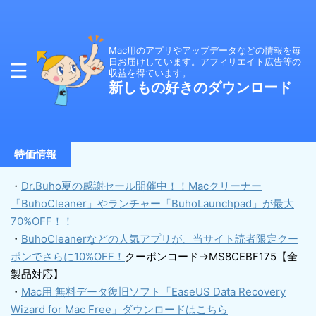
Mac用のアプリやアップデータなどの情報を毎
日お届けしています。アフィリエイト広告等の
収益を得ています。
新しもの好きのダウンロード
特価情報
・
Dr.Buho夏の感謝セール開催中！！Macクリーナー
「BuhoCleaner」やランチャー「BuhoLaunchpad」が最大
70%OFF！！
・
BuhoCleanerなどの人気アプリが、当サイト読者限定クー
ポンでさらに10%OFF！
クーポンコード→MS8CEBF175【全
製品対応】
・
Mac用 無料データ復旧ソフト「EaseUS Data Recovery
Wizard for Mac Free」ダウンロードはこちら