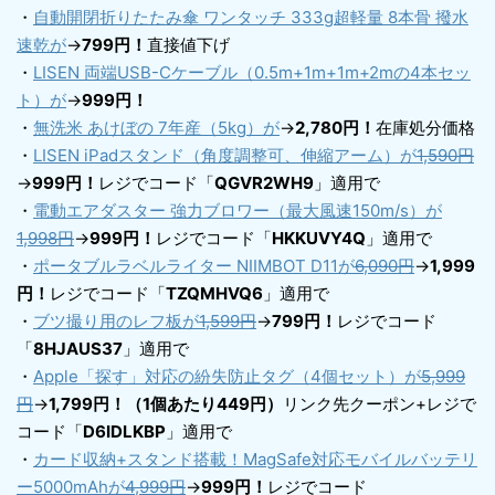
・
自動開閉折りたたみ傘 ワンタッチ 333g超軽量 8本骨 撥水
速乾が
→
799円！
直接値下げ
・
LISEN 両端USB-Cケーブル（0.5m+1m+1m+2mの4本セッ
ト）が
→
999円！
・
無洗米 あけぼの 7年産（5kg）が
→
2,780円！
在庫処分価格
・
LISEN iPadスタンド（角度調整可、伸縮アーム）が
1,590円
→
999円！
レジでコード「
QGVR2WH9
」適用で
・
電動エアダスター 強力ブロワー（最大風速150m/s）が
1,998円
→
999円！
レジでコード「
HKKUVY4Q
」適用で
・
ポータブルラベルライター NIIMBOT D11が
6,090円
→
1,999
円！
レジでコード「
TZQMHVQ6
」適用で
・
ブツ撮り用のレフ板が
1,599円
→
799円！
レジでコード
「
8HJAUS37
」適用で
・
Apple「探す」対応の紛失防止タグ（4個セット）が
5,999
円
→
1,799円！（1個あたり449円）
リンク先クーポン+レジで
コード「
D6IDLKBP
」適用で
・
カード収納+スタンド搭載！MagSafe対応モバイルバッテリ
ー5000mAhが
4,999円
→
999円！
レジでコード