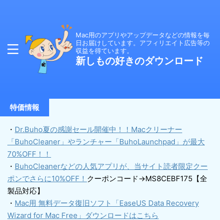
Mac用のアプリやアップデータなどの情報を毎
日お届けしています。アフィリエイト広告等の
収益を得ています。
新しもの好きのダウンロード
特価情報
・
Dr.Buho夏の感謝セール開催中！！Macクリーナー
「BuhoCleaner」やランチャー「BuhoLaunchpad」が最大
70%OFF！！
・
BuhoCleanerなどの人気アプリが、当サイト読者限定クー
ポンでさらに10%OFF！
クーポンコード→MS8CEBF175【全
製品対応】
・
Mac用 無料データ復旧ソフト「EaseUS Data Recovery
Wizard for Mac Free」ダウンロードはこちら