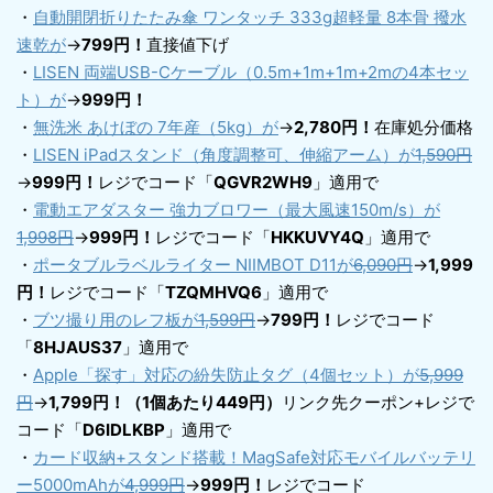
・
自動開閉折りたたみ傘 ワンタッチ 333g超軽量 8本骨 撥水
速乾が
→
799円！
直接値下げ
・
LISEN 両端USB-Cケーブル（0.5m+1m+1m+2mの4本セッ
ト）が
→
999円！
・
無洗米 あけぼの 7年産（5kg）が
→
2,780円！
在庫処分価格
・
LISEN iPadスタンド（角度調整可、伸縮アーム）が
1,590円
→
999円！
レジでコード「
QGVR2WH9
」適用で
・
電動エアダスター 強力ブロワー（最大風速150m/s）が
1,998円
→
999円！
レジでコード「
HKKUVY4Q
」適用で
・
ポータブルラベルライター NIIMBOT D11が
6,090円
→
1,999
円！
レジでコード「
TZQMHVQ6
」適用で
・
ブツ撮り用のレフ板が
1,599円
→
799円！
レジでコード
「
8HJAUS37
」適用で
・
Apple「探す」対応の紛失防止タグ（4個セット）が
5,999
円
→
1,799円！（1個あたり449円）
リンク先クーポン+レジで
コード「
D6IDLKBP
」適用で
・
カード収納+スタンド搭載！MagSafe対応モバイルバッテリ
ー5000mAhが
4,999円
→
999円！
レジでコード