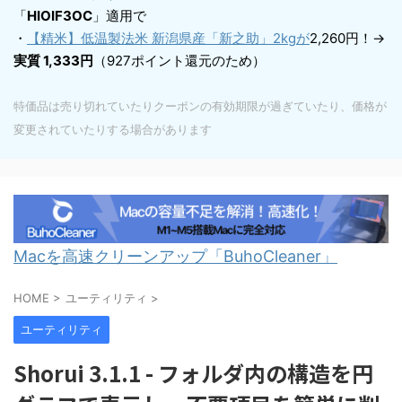
「
HIOIF3OC
」適用で
・
【精米】低温製法米 新潟県産「新之助」2kgが
2,260円！→
実質 1,333円
（927ポイント還元のため）
特価品は売り切れていたりクーポンの有効期限が過ぎていたり、価格が
変更されていたりする場合があります
Macを高速クリーンアップ「BuhoCleaner」
HOME
>
ユーティリティ
>
ユーティリティ
Shorui 3.1.1 - フォルダ内の構造を円