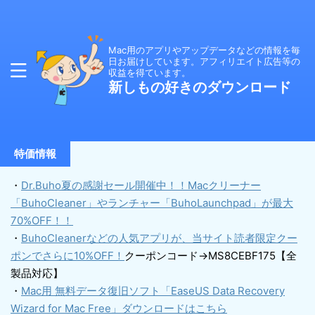
Mac用のアプリやアップデータなどの情報を毎
日お届けしています。アフィリエイト広告等の
収益を得ています。
新しもの好きのダウンロード
特価情報
・
Dr.Buho夏の感謝セール開催中！！Macクリーナー
「BuhoCleaner」やランチャー「BuhoLaunchpad」が最大
70%OFF！！
・
BuhoCleanerなどの人気アプリが、当サイト読者限定クー
ポンでさらに10%OFF！
クーポンコード→MS8CEBF175【全
製品対応】
・
Mac用 無料データ復旧ソフト「EaseUS Data Recovery
Wizard for Mac Free」ダウンロードはこちら