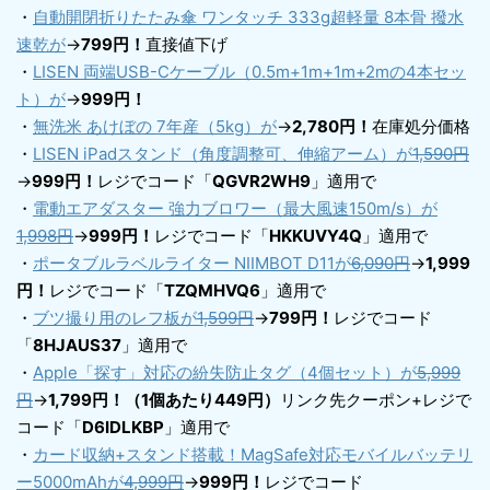
・
自動開閉折りたたみ傘 ワンタッチ 333g超軽量 8本骨 撥水
速乾が
→
799円！
直接値下げ
・
LISEN 両端USB-Cケーブル（0.5m+1m+1m+2mの4本セッ
ト）が
→
999円！
・
無洗米 あけぼの 7年産（5kg）が
→
2,780円！
在庫処分価格
・
LISEN iPadスタンド（角度調整可、伸縮アーム）が
1,590円
→
999円！
レジでコード「
QGVR2WH9
」適用で
・
電動エアダスター 強力ブロワー（最大風速150m/s）が
1,998円
→
999円！
レジでコード「
HKKUVY4Q
」適用で
・
ポータブルラベルライター NIIMBOT D11が
6,090円
→
1,999
円！
レジでコード「
TZQMHVQ6
」適用で
・
ブツ撮り用のレフ板が
1,599円
→
799円！
レジでコード
「
8HJAUS37
」適用で
・
Apple「探す」対応の紛失防止タグ（4個セット）が
5,999
円
→
1,799円！（1個あたり449円）
リンク先クーポン+レジで
コード「
D6IDLKBP
」適用で
・
カード収納+スタンド搭載！MagSafe対応モバイルバッテリ
ー5000mAhが
4,999円
→
999円！
レジでコード