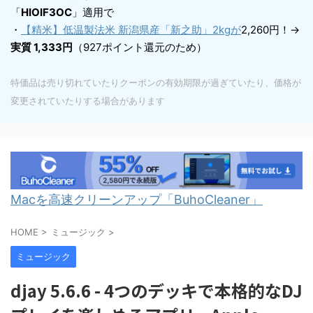
「
HIOIF3OC
」適用で
・
【精米】低温製法米 新潟県産「新之助」2kgが
2,260円！→
実質 1,333円
（927ポイント還元のため）
特価品は売り切れていたりクーポンの有効期限が過ぎていたり、価格が
変更されていたりする場合があります
Macを高速クリーンアップ「BuhoCleaner」
HOME
>
ミュージック
>
ミュージック
djay 5.6.6 - 4つのデッキで本格的なDJ