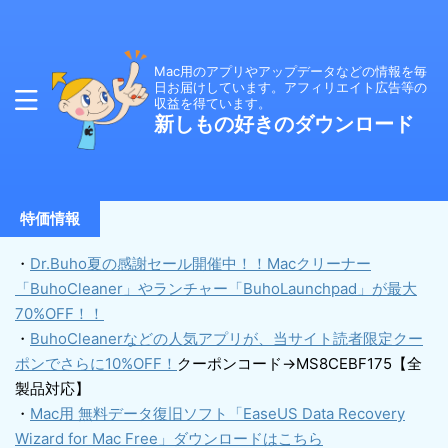
Mac用のアプリやアップデータなどの情報を毎
日お届けしています。アフィリエイト広告等の
収益を得ています。
新しもの好きのダウンロード
特価情報
・
Dr.Buho夏の感謝セール開催中！！Macクリーナー
「BuhoCleaner」やランチャー「BuhoLaunchpad」が最大
70%OFF！！
・
BuhoCleanerなどの人気アプリが、当サイト読者限定クー
ポンでさらに10%OFF！
クーポンコード→MS8CEBF175【全
製品対応】
・
Mac用 無料データ復旧ソフト「EaseUS Data Recovery
Wizard for Mac Free」ダウンロードはこちら