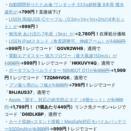
・
自動開閉折りたたみ傘 ワンタッチ 333g超軽量 8本骨 撥水
速乾が
→
799円！
直接値下げ
・
LISEN 両端USB-Cケーブル（0.5m+1m+1m+2mの4本セッ
ト）が
→
999円！
・
無洗米 あけぼの 7年産（5kg）が
→
2,780円！
在庫処分価格
・
LISEN iPadスタンド（角度調整可、伸縮アーム）が
1,590円
→
999円！
レジでコード「
QGVR2WH9
」適用で
・
電動エアダスター 強力ブロワー（最大風速150m/s）が
1,998円
→
999円！
レジでコード「
HKKUVY4Q
」適用で
・
ポータブルラベルライター NIIMBOT D11が
6,090円
→
1,999
円！
レジでコード「
TZQMHVQ6
」適用で
・
ブツ撮り用のレフ板が
1,599円
→
799円！
レジでコード
「
8HJAUS37
」適用で
・
Apple「探す」対応の紛失防止タグ（4個セット）が
5,999
円
→
1,799円！（1個あたり449円）
リンク先クーポン+レジで
コード「
D6IDLKBP
」適用で
・
カード収納+スタンド搭載！MagSafe対応モバイルバッテリ
ー5000mAhが
4,999円
→
999円！
レジでコード